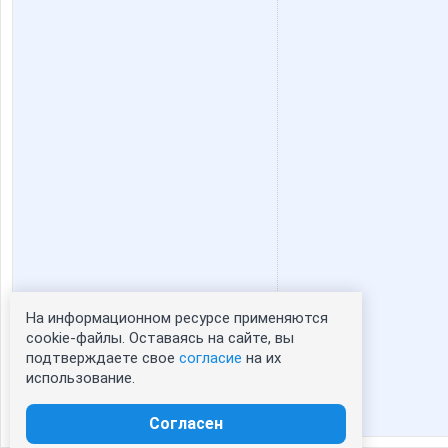
На информационном ресурсе применяются
Статистика портрета:
cookie-файлы. Оставаясь на сайте, вы
подтверждаете свое
согласие
на их
сейчас просматривают портрет - 0
использование.
зарегистрированные пользователи
посетившие портрет за 7 дней - 0
Согласен