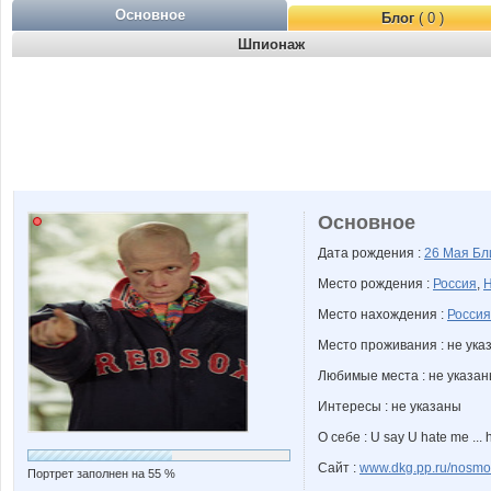
Основное
Блог
( 0 )
Шпионаж
Основное
Дата рождения :
26 Мая
Бл
Место рождения :
Россия
,
Н
Место нахождения :
Россия
Место проживания : не ука
Любимые места : не указа
Интересы : не указаны
О себе : U say U hate me ...
Сайт :
www.dkg.pp.ru/nosmo
Портрет заполнен на 55 %