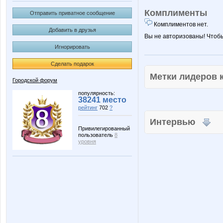
Комплименты
Отправить приватное сообщение
Комплиментов нет.
Добавить в друзья
Вы не авторизованы! Чтоб
Игнорировать
Сделать подарок
Метки лидеров
Городской форум
популярность:
38241 место
рейтинг
702
?
Интервью
Привилегированный
пользователь
8
уровня