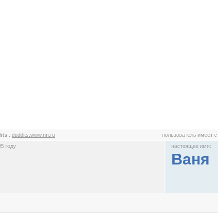
its
:
duddits.www.nn.ru
пользователь имеет 
5 году
настоящее имя:
Ваня