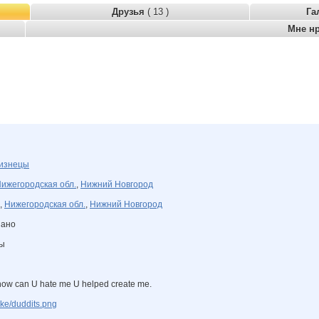
Друзья
( 13 )
Га
Мне н
изнецы
ижегородская обл.
,
Нижний Новгород
,
Нижегородская обл.
,
Нижний Новгород
зано
ны
 how can U hate me U helped create me.
ke/duddits.png